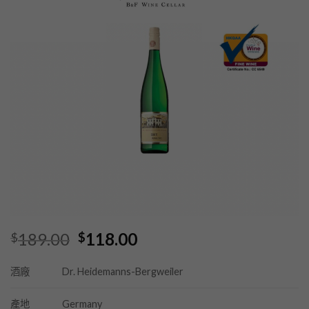
Original
Current
189.00
118.00
$
$
price
price
was:
is:
Dr. Heidemanns-Bergweiler
酒廠
$189.00.
$118.00.
Germany
產地