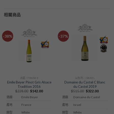
相關商品
-38%
-37%
法國 / FRANCE
以色列 / ISRAEL
Emile Beyer Pinot Gris Alsace
Domaine du Castel C Blanc
Tradition 2016
du Castel 2019
Original
Current
Original
Current
$
228.00
$
142.00
$
515.00
$
322.00
price
price
price
price
Emile Beyer
Domaine du Castel
酒廠
酒廠
was:
is:
was:
is:
$228.00.
$142.00.
$515.00.
$322.00.
France
Israel
產地
產地
White
White
類型
類型