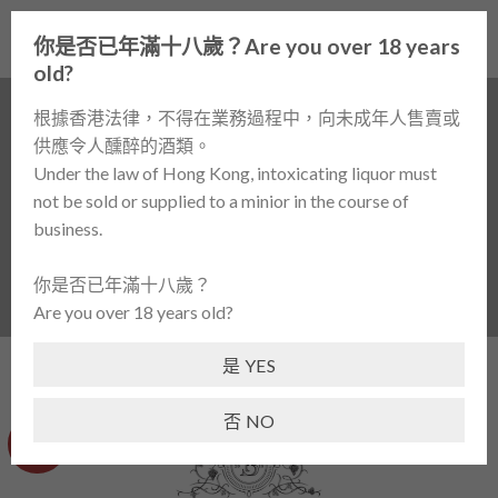
Skip
0
to
你是否已年滿十八歲？Are you over 18 years
content
old?
根據香港法律，不得在業務過程中，向未成年人售賣或
供應令人醺醉的酒類。
Dr. Heidemanns-Bergweiler Riesling Dry
Under the law of Hong Kong, intoxicating liquor must
2015
not be sold or supplied to a minior in the course of
business.
首頁
/
酒類產品 / WINES
/
白酒 / WHITE WINE
/
德國 /
GERMANY
你是否已年滿十八歲？
Are you over 18 years old?
是 YES
否 NO
-38%