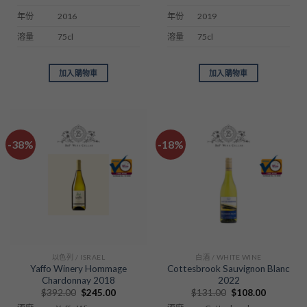
2016
2019
年份
年份
75cl
75cl
溶量
溶量
加入購物車
加入購物車
-38%
-18%
以色列 / ISRAEL
白酒 / WHITE WINE
Yaffo Winery Hommage
Cottesbrook Sauvignon Blanc
Chardonnay 2018
2022
Original
Current
Original
Current
$
392.00
$
245.00
$
131.00
$
108.00
price
price
price
price