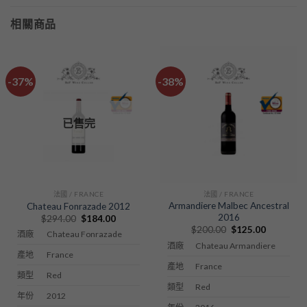
相關商品
-37%
-38%
已售完
法國 / FRANCE
法國 / FRANCE
Armandiere Malbec Ancestral
Chateau Fonrazade 2012
2016
Original
Current
$
294.00
$
184.00
price
price
Original
Current
$
200.00
$
125.00
Chateau Fonrazade
酒廠
was:
is:
price
price
$294.00.
$184.00.
Chateau Armandiere
酒廠
was:
is:
France
產地
$200.00.
$125.00.
France
產地
Red
類型
Red
類型
2012
年份