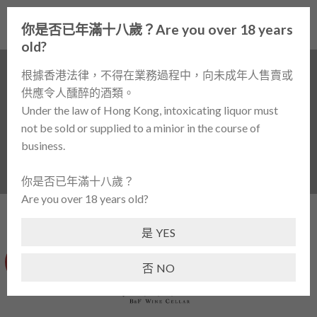
Skip
0
to
你是否已年滿十八歲？Are you over 18 years
content
old?
根據香港法律，不得在業務過程中，向未成年人售賣或
供應令人醺醉的酒類。
Chateau Mont Perat 2015
Under the law of Hong Kong, intoxicating liquor must
首頁
/
酒類產品 / WINES
/
紅酒 / RED WINE
/
法國 /
not be sold or supplied to a minior in the course of
FRANCE
business.
你是否已年滿十八歲？
Are you over 18 years old?
是 YES
-38%
否 NO