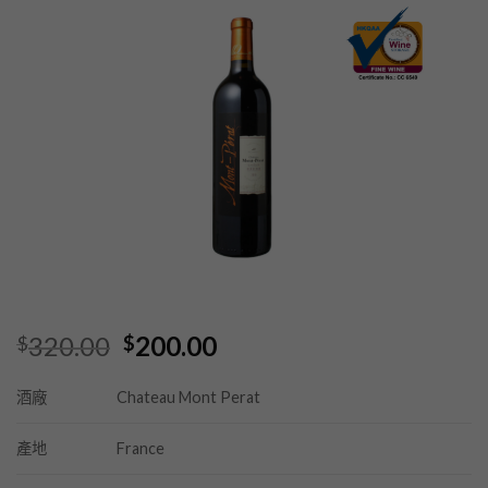
Original
Current
320.00
200.00
$
$
price
price
was:
is:
Chateau Mont Perat
酒廠
$320.00.
$200.00.
France
產地