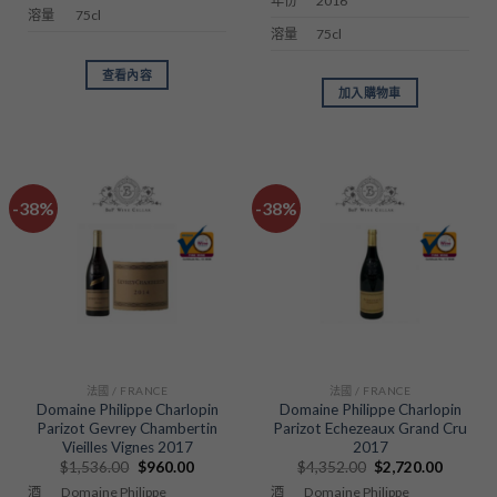
2016
年份
75cl
溶量
75cl
溶量
查看內容
加入購物車
-38%
-38%
法國 / FRANCE
法國 / FRANCE
Domaine Philippe Charlopin
Domaine Philippe Charlopin
Parizot Gevrey Chambertin
Parizot Echezeaux Grand Cru
Vieilles Vignes 2017
2017
Original
Current
Original
Current
$
1,536.00
$
960.00
$
4,352.00
$
2,720.00
price
price
price
price
Domaine Philippe
Domaine Philippe
酒
酒
was:
is:
was:
is: