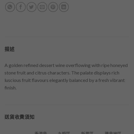
描述
A golden refined dessert wine overflowing with ripe honeyed
stone fruit and citrus characters. The palate displays rich
luscious fruit flavours elegantly balanced by a fresh vibrant
finish.
送貨收費須知
香港島
九龍區
新界區
離島地區