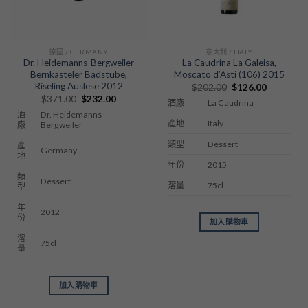
德國 / GERMANY
意大利 / ITALY
Dr. Heidemanns-Bergweiler
La Caudrina La Galeisa,
Bernkasteler Badstube,
Moscato d’Asti (106) 2015
Riseling Auslese 2012
Original
Current
$
202.00
$
126.00
price
price
Original
Current
$
371.00
$
232.00
La Caudrina
酒廠
was:
is:
price
price
$202.00.
$126.00.
Dr. Heidemanns-
酒
was:
is:
Italy
產地
$371.00.
$232.00.
Bergweiler
廠
Dessert
類型
產
Germany
地
2015
年份
類
Dessert
75cl
溶量
型
年
2012
份
加入購物車
溶
75cl
量
加入購物車