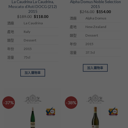
La Caudrina La Caudrina,
Alpha Domus Noble Selection
Moscato d’Asti DOCG (212)
2015
2015
Original
Current
$
246.00
$
154.00
price
price
Original
Current
$
189.00
$
118.00
Alpha Domus
酒廠
was:
is:
price
price
$246.00.
$154.00.
La Caudrina
酒廠
was:
is:
New Zealand
產地
$189.00.
$118.00.
Italy
產地
Dessert
類型
Dessert
類型
2015
年份
2015
年份
37.5cl
溶量
75cl
溶量
加入購物車
加入購物車
-37%
-38%