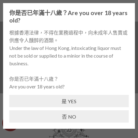
Skip
0
to
你是否已年滿十八歲？Are you over 18 years
content
old?
根據香港法律，不得在業務過程中，向未成年人售賣或
供應令人醺醉的酒類。
Alpha Domus The Pilot Leonarda Late
Under the law of Hong Kong, intoxicating liquor must
Harvest 2014
not be sold or supplied to a minior in the course of
business.
首頁
/
酒類產品 / WINES
/
甜酒 / DESSERT WINE
/
紐西
蘭 / NEW ZEALAND
你是否已年滿十八歲？
Are you over 18 years old?
是 YES
否 NO
-37%