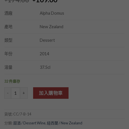
price
price
was:
is:
Alpha Domus
酒廠
$174.00.
$109.00.
New Zealand
產地
Dessert
類型
2014
年份
37.5cl
溶量
32 件庫存
Alpha Domus The Pilot Leonarda Late Harvest 2014 數量
加入購物車
貨號:
CC/7-B-14
分類:
甜酒 / Dessert Wine
,
紐西蘭 / New Zealand