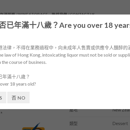
存酒服務 / WINE STORAGE
聯絡我們 / CONTACT US
已年滿十八歲？Are you over 18 year
Alpha Domus Noble Selection 2015
港法律，不得在業務過程中，向未成年人售賣或供應令人醺醉的
品 / WINES
/
甜酒 / DESSERT WINE
/
紐西蘭 / NE
e law of Hong Kong, intoxicating liquor must not be sold or suppli
n the course of business.
已年滿十八歲？
Original
Cu
246.00
154.00
$
$
over 18 years old?
price
pr
was:
is:
Alpha D
酒廠
S
否 NO
$246.00.
$1
New Zeal
產地
Dessert
類型