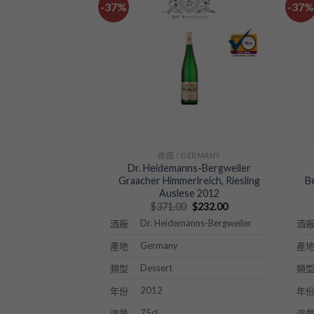
-37%
-37%
德國 / GERMANY
Dr. Heidemanns-Bergweiler
Graacher Himmerlreich, Riesling
B
Auslese 2012
Original
Current
$
371.00
$
232.00
price
price
Dr. Heidemanns-Bergweiler
酒廠
酒
was:
is:
$371.00.
$232.00.
Germany
產地
產
Dessert
類型
類
2012
年份
年
75cl
溶量
溶