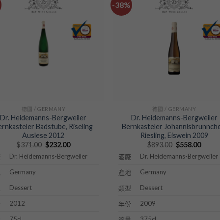
-38%
德國 / GERMANY
德國 / GERMANY
Dr. Heidemanns-Bergweiler
Dr. Heidemanns-Bergweiler
ernkasteler Badstube, Riseling
Bernkasteler Johannisbrunnche
Auslese 2012
Riesling, Eiswein 2009
Original
Current
Original
Curre
$
371.00
$
232.00
$
893.00
$
558.00
price
price
price
price
Dr. Heidemanns-Bergweiler
Dr. Heidemanns-Bergweiler
廠
酒廠
was:
is:
was:
is:
$371.00.
$232.00.
$893.00.
$558.
Germany
Germany
地
產地
Dessert
Dessert
型
類型
2012
2009
份
年份
75cl
375cl
量
溶量