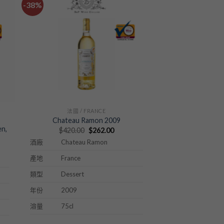
-38%
法國 / FRANCE
Chateau Ramon 2009
n,
Original
Current
$
420.00
$
262.00
price
price
Chateau Ramon
酒廠
was:
is:
nt
$420.00.
$262.00.
France
產地
00.
Dessert
類型
2009
年份
75cl
溶量