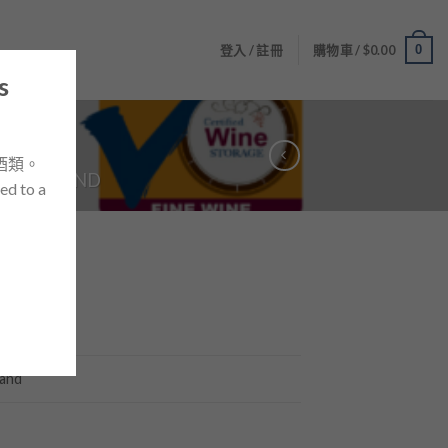
0
登入 / 註冊
購物車 /
$
0.00
s
酒類。
W ZEALAND
ed to a
rrent
ice
omus
54.00.
and