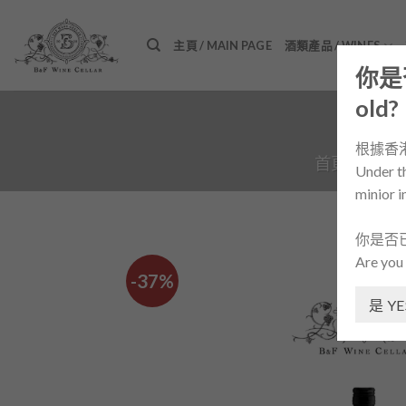
Skip
to
主頁 / MAIN PAGE
酒類產品 / WINES
content
你是否
old?
根據香
首頁
/
酒類產
Under th
minior i
你是否
Are you 
-37%
是 YE