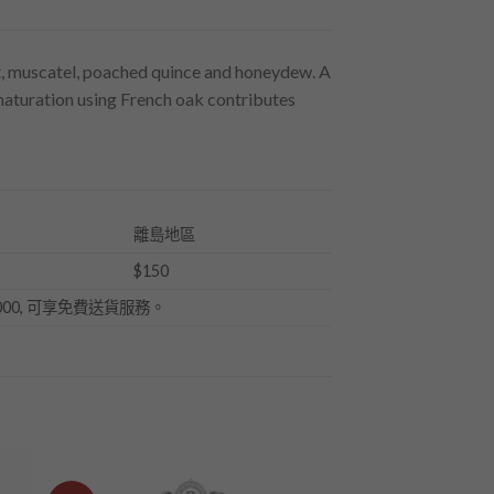
it, muscatel, poached quince and honeydew. A
 maturation using French oak contributes
離島地區
$150
000, 可享免費送貨服務。