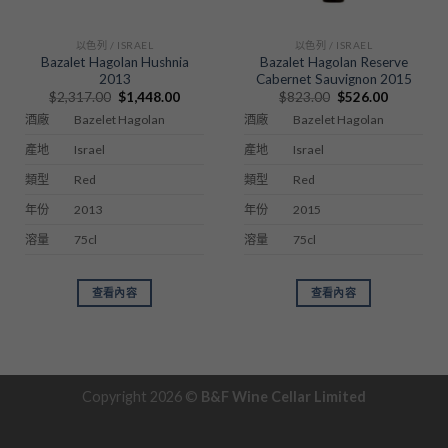
以色列 / ISRAEL
以色列 / ISRAEL
Bazalet Hagolan Hushnia
Bazalet Hagolan Reserve
2013
Cabernet Sauvignon 2015
Original
Current
Original
Current
$
2,317.00
$
1,448.00
$
823.00
$
526.00
price
price
price
price
Bazelet Hagolan
Bazelet Hagolan
酒廠
酒廠
was:
is:
was:
is:
$2,317.00.
$1,448.00.
$823.00.
$526.00.
Israel
Israel
產地
產地
Red
Red
類型
類型
2013
2015
年份
年份
75cl
75cl
溶量
溶量
查看內容
查看內容
Copyright 2026 ©
B&F Wine Cellar Limited