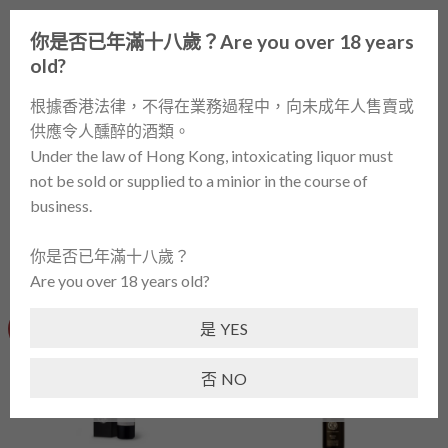
Skip
0
to
你是否已年滿十八歲？Are you over 18 years
content
old?
首頁
/
酒類產品 / WINES
/
紅酒 / RED WINE
/
以色列 /
根據香港法律，不得在業務過程中，向未成年人售賣或
ISRAEL
供應令人醺醉的酒類。
Under the law of Hong Kong, intoxicating liquor must
篩選
not be sold or supplied to a minior in the course of
business.
你是否已年滿十八歲？
Are you over 18 years old?
是 YES
-38%
-36%
否 NO
已售完
已售完