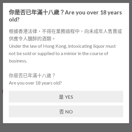
Skip
0
to
你是否已年滿十八歲？Are you over 18 years
content
old?
首頁
/
酒類產品 / WINES
/
砵酒 / PORT
/
美國 / USA
根據香港法律，不得在業務過程中，向未成年人售賣或
供應令人醺醉的酒類。
篩選
Under the law of Hong Kong, intoxicating liquor must
not be sold or supplied to a minior in the course of
business.
你是否已年滿十八歲？
Are you over 18 years old?
-38%
是 YES
否 NO