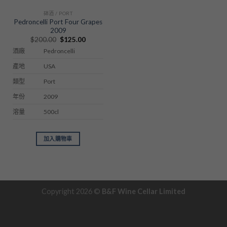
砵酒 / PORT
Pedroncelli Port Four Grapes
2009
Original
Current
$
200.00
$
125.00
price
price
Pedroncelli
酒廠
was:
is:
$200.00.
$125.00.
USA
產地
Port
類型
2009
年份
500cl
溶量
加入購物車
Copyright 2026 ©
B&F Wine Cellar Limited