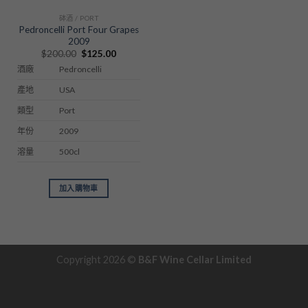
砵酒 / PORT
Pedroncelli Port Four Grapes
2009
Original
Current
$
200.00
$
125.00
price
price
Pedroncelli
酒廠
was:
is:
$200.00.
$125.00.
USA
產地
Port
類型
2009
年份
500cl
溶量
加入購物車
Copyright 2026 ©
B&F Wine Cellar Limited