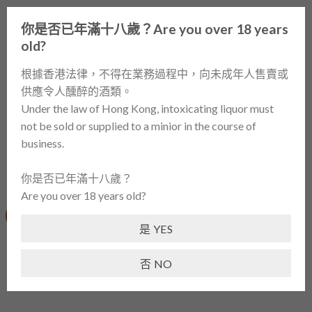
Skip
0
to
你是否已年滿十八歲？Are you over 18 years
content
old?
首頁
/
酒類產品 / WINES
/
砵酒 / PORT
根據香港法律，不得在業務過程中，向未成年人售賣或
供應令人醺醉的酒類。
篩選
Under the law of Hong Kong, intoxicating liquor must
not be sold or supplied to a minior in the course of
business.
你是否已年滿十八歲？
Are you over 18 years old?
-38%
是 YES
否 NO