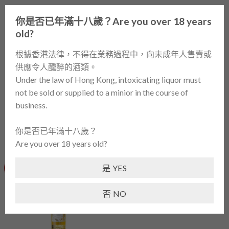
Skip
0
to
你是否已年滿十八歲？Are you over 18 years
content
old?
首頁
/
酒類產品 / WINES
/
甜酒 / DESSERT WINE
/
法國
根據香港法律，不得在業務過程中，向未成年人售賣或
/ FRANCE
供應令人醺醉的酒類。
Under the law of Hong Kong, intoxicating liquor must
篩選
not be sold or supplied to a minior in the course of
business.
你是否已年滿十八歲？
Are you over 18 years old?
是 YES
-38%
否 NO