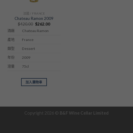
法國 / FRANCE
Chateau Ramon 2009
Original
Current
$
420.00
$
262.00
price
price
Chateau Ramon
酒廠
was:
is:
$420.00.
$262.00.
France
產地
Dessert
類型
2009
年份
75cl
溶量
加入購物車
Copyright 2026 ©
B&F Wine Cellar Limited